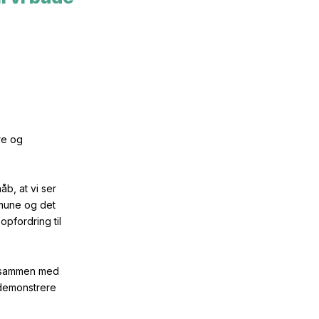
re og
b, at vi ser
mmune og det
pfordring til
es sammen med
 demonstrere