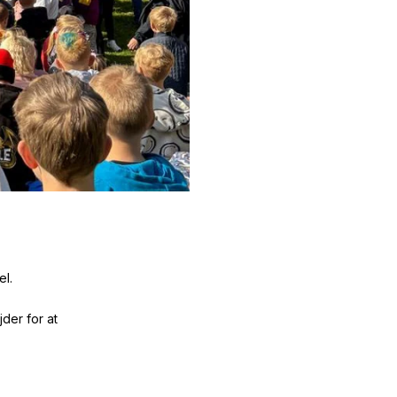
el.
der for at