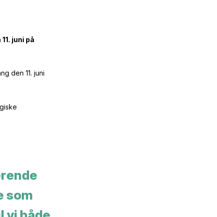
1. juni på
ng den 11. juni
ogiske
ærende
ne som
l vi både