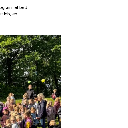
Programmet bød
t løb, en