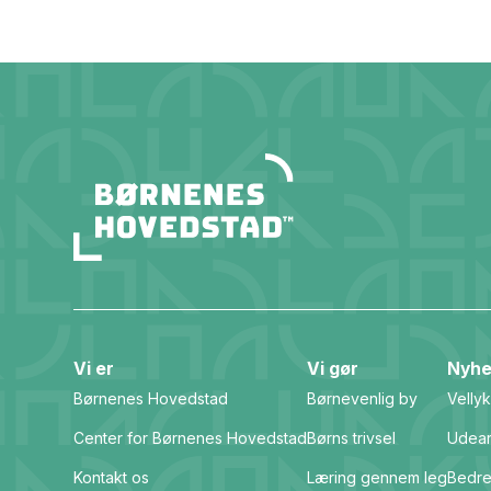
Vi er
Vi gør
Nyhe
Børnenes Hovedstad
Børnevenlig by
Vellyk
Center for Børnenes Hovedstad
Børns trivsel
Udear
Kontakt os
Læring gennem leg
Bedre