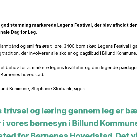
god stemning markerede Legens Festival, der blev afholdt den 1
onale Dag for Leg.
alarmbånd og smil fra øre til øre. 3400 børn skød Legens Festival i ga
g tradition, der involverer alle skoler og dagtilbud i Billund Kommune.
år et behov for at markere legens kvaliteter og den legende pædag
i Børnenes hovedstad.
illund Kommune, Stephanie Storbank, siger:
 trivsel og læring gennem leg er b
r i vores børnesyn i Billund Kommu
ted for Børnenes Hovedstad. Det vi