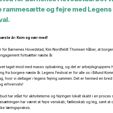
e rammesætte og fejre med Legens
val.
 næste år: Kom og vær med!
ter for Børnenes Hovedstad, Kim Nordfeldt Thomsen håber, at borge
engagement fortsætter næste år.
levet taget imod med massiv opbakning, og det er arbejdsgruppens hå
 fra borgere næste år. Legens Festival er for alle os i Billund Ko
g, hvor vi deltager i legens fejring sammen. Det er hermed en bred o
g erhvervsliv!
lbud har stået for aktiviteterne og fejringen lokalt skabt i en proc
sætningen har været at fejre venskab, fællesskab og leg, samt at
e læringspraksis.