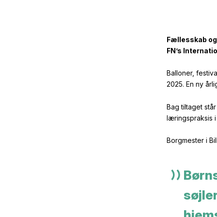
Fællesskab og 
FN’s Internati
Balloner, festiv
2025. En ny årli
Bag tiltaget st
læringspraksis 
Borgmester i B
Børns
søjle
hjems