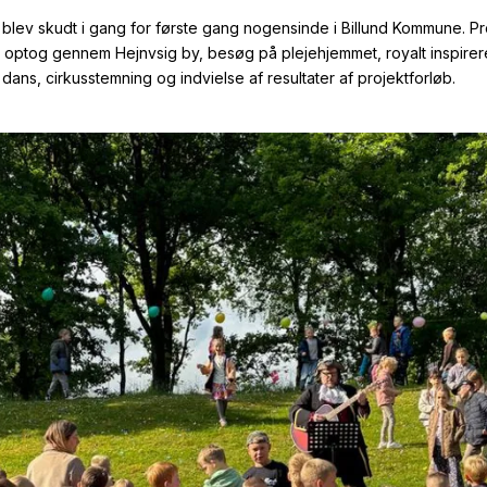
 blev skudt i gang for første gang nogensinde i Billund Kommune. 
 optog gennem Hejnvsig by, besøg på plejehjemmet, royalt inspirere
dans, cirkusstemning og indvielse af resultater af projektforløb.