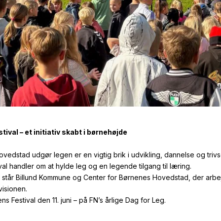
ival – et initiativ skabt i børnehøjde
vedstad udgør legen er en vigtig brik i udvikling, dannelse og trivs
al handler om at hylde leg og en legende tilgang til læring.
vet står Billund Kommune og Center for Børnenes Hovedstad, der arbej
visionen.
ens Festival den 11. juni – på FN’s årlige Dag for Leg.