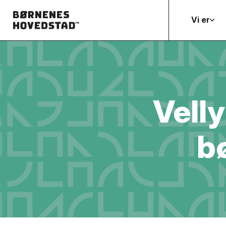
Vi er
Vell
b