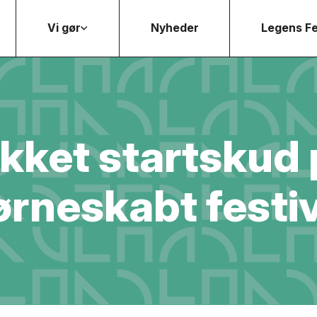
Vi gør
Nyheder
Legens Fe
ykket startskud 
ørneskabt festiv