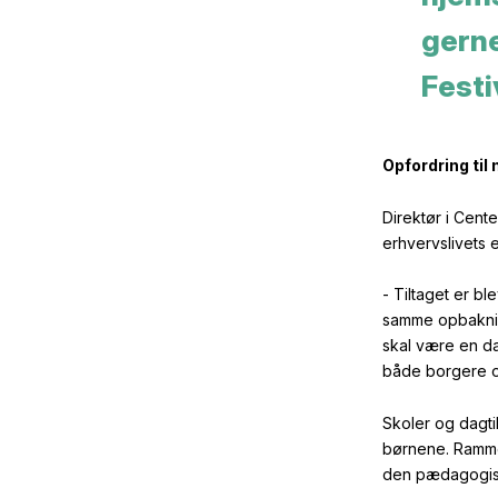
gern
Festi
Opfordring til
Direktør i Cen
erhvervslivets 
- Tiltaget er b
samme opbakning
skal være en da
både borgere o
Skoler og dagti
børnene. Ramme
den pædagogisk